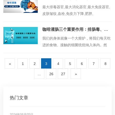
​最大排毒器官,最大消化器官,最大免疫器官,
皮肤皱纹,血栓,免疫力下降,肥胖,
咖啡灌肠三个重要作用：排肠毒、解肝毒、清血毒
​我们的身体就像一个大熔炉，将我们每天吃
进的食物、接触的细菌统统纳入体内。然
而，我们如果不能及时排出这些毒素，体内
将会产生一系列病变。因此，要想百病不
«
1
2
3
4
5
6
7
8
生、青春永驻的关键就是要——排毒！排
毒！排毒！......
...
26
27
»
热门文章
2024年06月05日