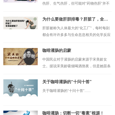
伤肝、生气伤肝，但可能对“药物伤肝”并不
太了解。人的一生很难不与药打交道，不过
很多人的用药安全意识并不强，导致药物性
为什么要做肝胆排毒？肝脏了，全身就都脏了
肝损伤的发病率逐年呈上升趋势......
​肝脏被称为人体最大的“化工厂”，每时每刻
都会有许许多多与生命息息相关的化学反应
在肝脏中进行着......
咖啡灌肠的启蒙
​中国民众对于灌肠的启蒙来源于宋美龄女
士。据说宋美龄吸烟喝酒熬夜，但是她苗条
健康活到106岁，与她注意养生每日灌肠有
直接关系。宋美龄为何能长寿？......
关于咖啡灌肠的“十问十答”
​关于咖啡灌肠的“十问十答”......
咖啡灌肠：切断一切“毒素”根源！