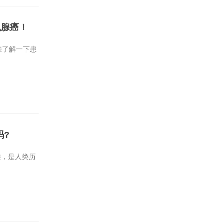
乳腺癌！
来了解一下患
吗?
类，是人类历