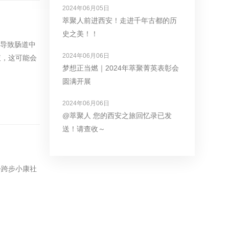
2024年06月05日
萃聚人前进西安！走进千年古都的历
史之美！！
，导致肠道中
2024年06月06日
液，这可能会
梦想正当燃｜2024年萃聚菁英表彰会
圆满开展
2024年06月06日
@萃聚人 您的西安之旅回忆录已发
送！请查收～
会跨步小康社