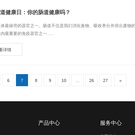
道健康日：你的肠道健康吗？
是人体最操劳的器官之一。肠道不仅是我们消化食物、吸收养分并排出废物
内最重要的免疫器官之一......
看详情
6
7
8
9
10
...
26
27
»
产品中心
服务中心