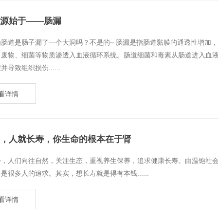
源始于——肠漏
为肠道是肠子漏了一个大洞吗？不是的~ 肠漏是指肠道黏膜的通透性增加
、废物、细菌等物质渗透入血液循环系统。肠道细菌和毒素从肠道进入血
导致组织损伤......
看详情
，人就长寿，你生命的根本在于肾
社会，人们向往自然，关注生态，重视养生保养，追求健康长寿。由温饱社
是很多人的追求。其实，想长寿就是得有本钱......
看详情