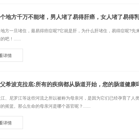
个地方千万不能堵，男人堵了易得肝癌，女人堵了易得
个地方一旦堵住，最易得癌症呢?它就是肝，为什么肝堵住，易得症呢?先
吧！......
看详情
父希波克拉底:所有的疾病都从肠道开始，您的肠道健康
、长江、尼罗江等这些河流之所以被称为母亲河，是因为它们已经孕育了人
的摇篮。那么生命的母亲河是哪个器官呢？​......
看详情