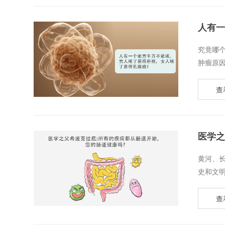
人有一
​究竟哪
肿瘤原因的
查
医学之
​黄河
史和文明
查