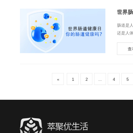
世界肠
​肠道
还是人体
查
«
1
2
...
4
5