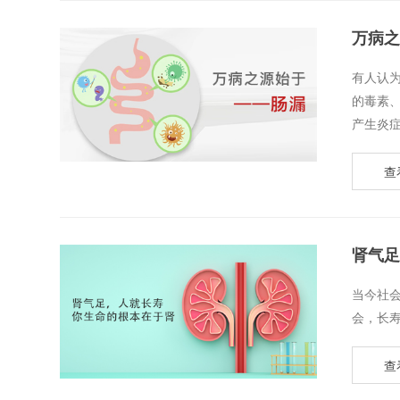
万病之
​有人认
的毒素
产生炎症并
查
肾气足
​当今
会，长寿
查