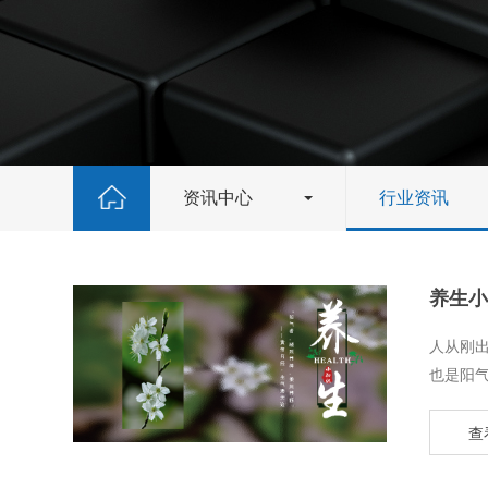
资讯中心
行业资讯
养生小
​人从
也是阳气
查