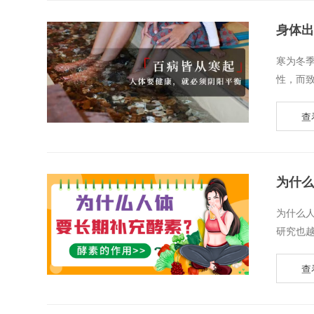
身体出
​寒为
性，而致
查
为什么
​为什
研究也越来
查