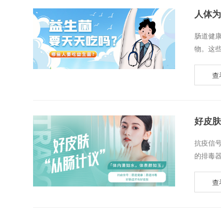
人体为
​肠道
物。这些
查
好皮肤
​抗疫信
的排毒器
查