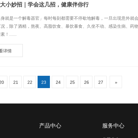
大小妙招｜学会这几招，健康伴你行
脏本身就是一个解毒器官」每时每刻都需要不停歇地解毒，一旦出现意外就
何况，除了酒精，熬夜、高脂饮食、暴饮暴食、久坐不动、感染生病、药
......
看详情
20
21
22
23
24
25
26
27
»
产品中心
服务中心