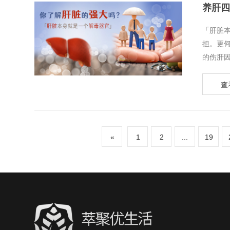
养肝四
​「肝
担。更
的伤肝因素！
查
«
1
2
...
19