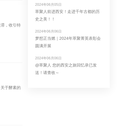
2024年06月05日
萃聚人前进西安！走进千年古都的历
史之美！！
凝滞，收引特
2024年06月06日
梦想正当燃｜2024年萃聚菁英表彰会
圆满开展
2024年06月06日
@萃聚人 您的西安之旅回忆录已发
送！请查收～
，关于酵素的