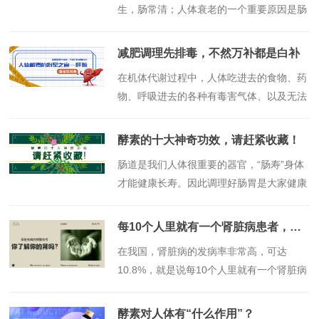
生，肠常清；人体衰老的一个重要原因是肠
源性毒素进入血液，破坏组织器官功能所
致......
减肥调理先排毒，不然万补都是白补
​在机体代谢过程中，人体吃进去的食物、药
物、呼吸进去的各种有毒害气体、以及无法
及时排出体外的宿便都要先通过门静脉收
集，然后在肝内被解毒和清除......
酵素的十大神奇功效，请赶紧收藏！
​肠道是我们人体很重要的器官，“肠寿”身体
才能健康长寿。因此调理好肠胃是大家健康
养生的重要一环！而近年来，肠道......
每10个人里就有一个肾脏病患者，你了解你的肾吗？
​在我国，肾脏病的发病率非常高，可达
10.8%，就是说每10个人里就有一个肾脏病
患者。近年来......
酵素对人体有“什么作用”？