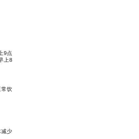
上9点
早上8
正常饮
体减少