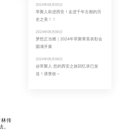
2024年06月05日
萃聚人前进西安！走进千年古都的历
史之美！！
2024年06月06日
梦想正当燃｜2024年萃聚菁英表彰会
圆满开展
2024年06月06日
@萃聚人 您的西安之旅回忆录已发
送！请查收～
斯林传
法。