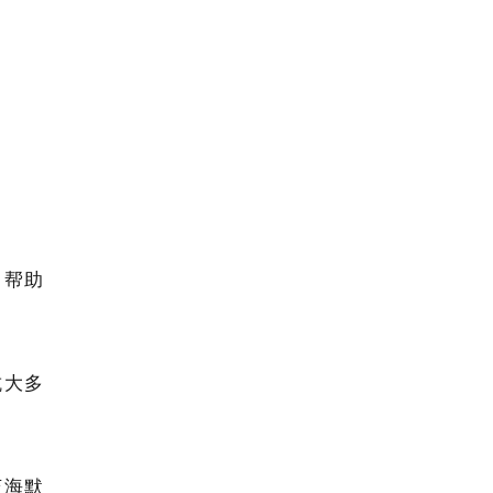
，帮助
抗大多
茨海默