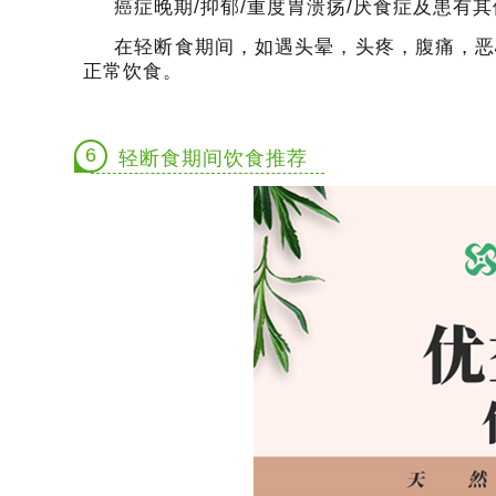
癌症晚期/抑郁/重度胃溃疡/厌食症及患有
在轻断食期间，如遇头晕，头疼，腹痛，恶
正常饮食。
6
轻断食期间饮食推荐