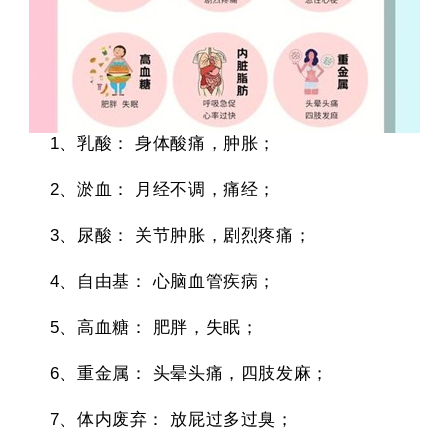
1、乳酸：
身体酸痛，肿胀；
2、淤血：
月经不调，痛经；
3、尿酸：
关节肿胀，剧烈疼痛；
4、自由基：
心脑血管疾病；
5、高血糖：
肥胖，失眠；
6、重金属：
头晕头痛，四肢发麻；
7、体内废弃：
放屁过多过臭；